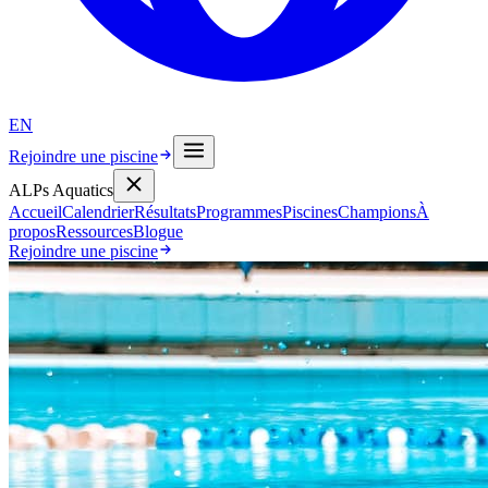
EN
Rejoindre une piscine
ALPs Aquatics
Accueil
Calendrier
Résultats
Programmes
Piscines
Champions
À
propos
Ressources
Blogue
Rejoindre une piscine