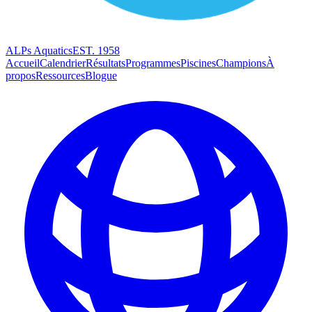
ALPs Aquatics
EST. 1958
Accueil
Calendrier
Résultats
Programmes
Piscines
Champions
À
propos
Ressources
Blogue