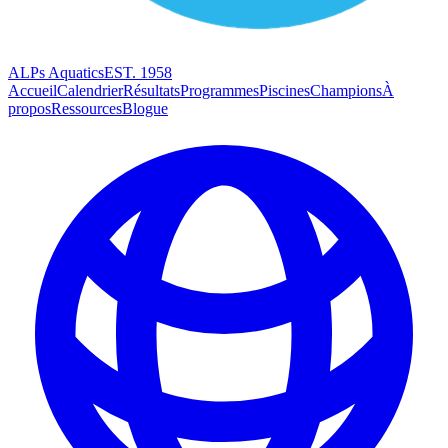
ALPs Aquatics
EST. 1958
Accueil
Calendrier
Résultats
Programmes
Piscines
Champions
À
propos
Ressources
Blogue