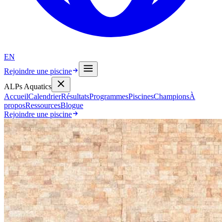
EN
Rejoindre une piscine
ALPs Aquatics
Accueil
Calendrier
Résultats
Programmes
Piscines
Champions
À
propos
Ressources
Blogue
Rejoindre une piscine