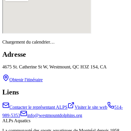
Chargement du calendrier…
Adresse
4675 St. Catherine St W, Westmount, QC H3Z 1S4, CA
Obtenir l'itinéraire
Liens
Contacter le représentant ALPS
Visiter le site web
514-
989-5353
info@westmountdolphins.org
ALPs Aquatics
La communauté des sports aquatiques de Montréal depuis 1958.