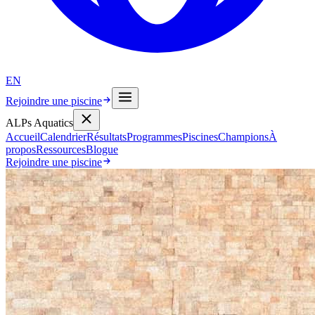
EN
Rejoindre une piscine
ALPs Aquatics
Accueil
Calendrier
Résultats
Programmes
Piscines
Champions
À
propos
Ressources
Blogue
Rejoindre une piscine