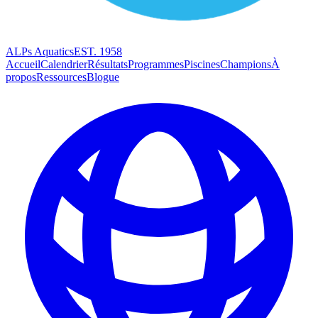
ALPs Aquatics
EST. 1958
Accueil
Calendrier
Résultats
Programmes
Piscines
Champions
À
propos
Ressources
Blogue