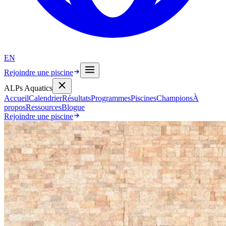
EN
Rejoindre une piscine
ALPs Aquatics
Accueil
Calendrier
Résultats
Programmes
Piscines
Champions
À
propos
Ressources
Blogue
Rejoindre une piscine