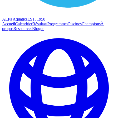
ALPs Aquatics
EST. 1958
Accueil
Calendrier
Résultats
Programmes
Piscines
Champions
À
propos
Ressources
Blogue